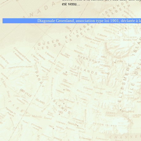
est venu...
Diagonale Groenland, association type loi 1901, déclarée à l