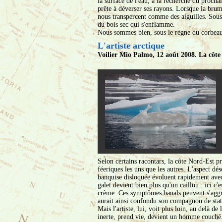
la surface de l'eau, à la recherche du procha
prête à déverser ses rayons. Lorsque la brum
nous transpercent comme des aiguilles. Sous
du bois sec qui s'enflamme.
Nous sommes bien, sous le règne du corbea
L'artiste arctique
Voilier Mio Palmo, 12 août 2008. La côt
Selon certains racontars, la côte Nord-Est pro
féeriques les uns que les autres. L'aspect dé
banquise disloquée évoluent rapidement avec
galet devient bien plus qu'un caillou : ici 
crème. Ces symptômes banals peuvent s'aggra
aurait ainsi confondu son compagnon de stat
Mais l'artiste, lui, voit plus loin, au delà d
inerte, prend vie, devient un homme couché.