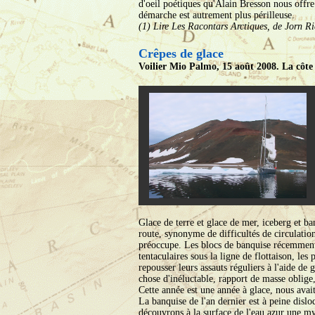
d'oeil poétiques qu'Alain Bresson nous offre
démarche est autrement plus périlleuse.
(1) Lire Les Racontars Arctiques, de Jorn Ri
Crêpes de glace
Voilier Mio Palmo, 15 août 2008. La côt
Glace de terre et glace de mer, iceberg et b
route, synonyme de difficultés de circulation
préoccupe. Les blocs de banquise récemment d
tentaculaires sous la ligne de flottaison, le
repousser leurs assauts réguliers à l'aide d
chose d'inéluctable, rapport de masse oblige, 
Cette année est une année à glace, nous avai
La banquise de l'an dernier est à peine disl
découvrons à la surface de l'eau azur une myr