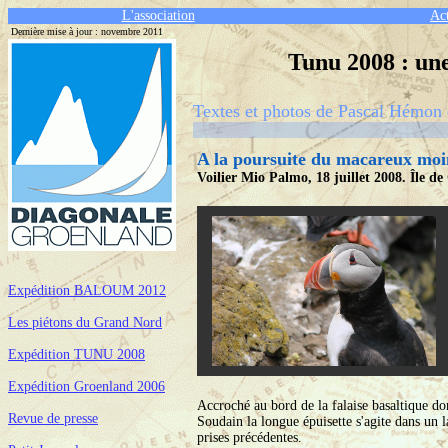
L'association
Act
Dernière mise à jour :
novembre 2011
Tunu 2008 : une
Textes et photos de Pascal Hémo
A la poursuite du macareux moi
Voilier Mio Palmo, 18 juillet 2008. Île d
Expédition BALOUM 2012
Les piétons du Grand Nord
Expédition TUNU 2008
Expédition Groenland 2006
Accroché au bord de la falaise basaltique do
Revue de presse
Soudain la longue épuisette s'agite dans un 
prises précédentes.