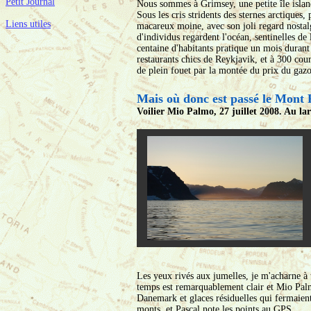
Petit Journal
Nous sommes à Grimsey, une petite île islanda
Sous les cris stridents des sternes arctiques,
Liens utiles
macareux moine, avec son joli regard nostalgi
d'individus regardent l'océan, sentinelles de 
centaine d'habitants pratique un mois durant
restaurants chics de Reykjavik, et à 300 co
de plein fouet par la montée du prix du gazo
Mais où donc est passé le Mont 
Voilier Mio Palmo, 27 juillet 2008. Au la
Les yeux rivés aux jumelles, je m'acharne à
temps est remarquablement clair et Mio Palmo 
Danemark et glaces résiduelles qui fermaient
monts, et Pascal note les points au GPS.